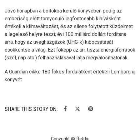
Jövő hónapban a boltokba kerülő könyvében pedig az
emberiség előtt tornyosuló legfontosabb kihívásként
értékeli a klímaváltozást, és az ellene folytatott küzdelmet
a legeleső helyre teszi; évi 100 milliárd dollárt fordítana
arra, hogy az üvegházgázok (ÜHG-k) kibocsátását
csökkentse a világ. Ezt főképp az ún. tiszta energiaforrások
(szél, nap stb.) felhasználásával látja megvalósíthatónak.
A Guardian cikke 180 fokos fordulatként értékeli Lomborg új
könyvét.
SHARE THIS STORY ON:
Copyright © ffek.hu