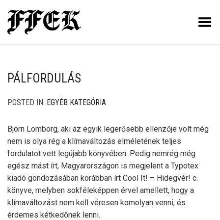
Toggle Menu
PÁLFORDULÁS
POSTED IN:
EGYÉB KATEGÓRIA
Björn Lomborg, aki az egyik legerősebb ellenzője volt még
nem is olya rég a klímaváltozás elméletének teljes
fordulatot vett legújabb könyvében. Pedig nemrég még
egész mást írt, Magyarországon is megjelent a Typotex
kiadó gondozásában korábban írt Cool It! – Hidegvér! c.
könyve, melyben sokféleképpen érvel amellett, hogy a
klímaváltozást nem kell véresen komolyan venni, és
érdemes kétkedőnek lenni.