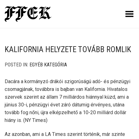
Toggle Menu
KALIFORNIA HELYZETE TOVÁBB ROMLIK
POSTED IN:
EGYÉB KATEGÓRIA
Dacára a kormányzó drákói szigorúságú adó- és pénzügyi
csomagjának, továbbra is bajban van Kalifornia. Hivatalos
szervek szerint az állam 7 milliárdos hiánnyal küzd, ami a
június 30-i, pénzügyi évet záró dátumig érvényes, utána
tovább fog nőni, újra elképzelhető a 10-20 milliárd dollár
hiány is. (NY Times)
Az azonban, ami a LA Times szerint történik, már szinte