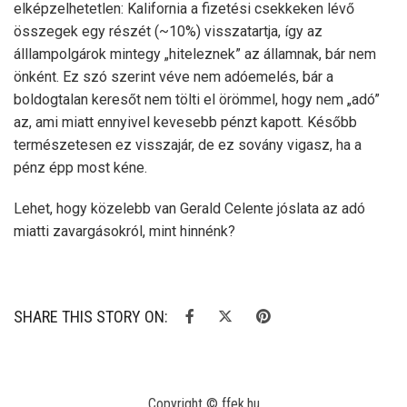
elképzelhetetlen: Kalifornia a fizetési csekkeken lévő
összegek egy részét (~10%) visszatartja, így az
álllampolgárok mintegy „hiteleznek” az államnak, bár nem
önként. Ez szó szerint véve nem adóemelés, bár a
boldogtalan keresőt nem tölti el örömmel, hogy nem „adó”
az, ami miatt ennyivel kevesebb pénzt kapott. Később
természetesen ez visszajár, de ez sovány vigasz, ha a
pénz épp most kéne.
Lehet, hogy közelebb van Gerald Celente jóslata az adó
miatti zavargásokról, mint hinnénk?
SHARE THIS STORY ON:
Copyright © ffek.hu