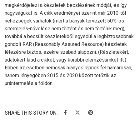
megkérdőjelezi a készletek becslésének módját, és így
nagyságukat is. A cikk eredményei szerint már 2010-től
nehézségek várhatók (mert a bányák tervezett 50%-os
kitermelés-növelése nem történt és nem történik meg),
továbbá a becsült készletekből egyedül a legbiztosabbnak
gondolt RAR (Reasonably Assured Resource) készletek
létezésre biztos, ezekre szabad alapozni. (Részletekért,
adatokért lásd a cikket, vagy korábbi elemzésümket itt.)
Ebben az esetben nemcsak hiányok lépnek fel hamarosan,
hanem
lényegében
2015 és 2020 között tetőzik az
urántermelés a földön.
SHARE THIS STORY ON: