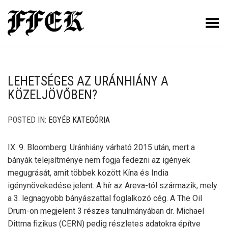
Toggle Menu
LEHETSÉGES AZ URÁNHIÁNY A
KÖZELJÖVŐBEN?
POSTED IN:
EGYÉB KATEGÓRIA
IX. 9. Bloomberg: Uránhiány várható 2015 után, mert a
bányák telejsítménye nem fogja fedezni az igények
megugrását, amit többek között Kína és India
igénynövekedése jelent. A hír az Areva-tól származik, mely
a 3. legnagyobb bányászattal foglalkozó cég. A The Oil
Drum-on megjelent 3 részes tanulmányában dr. Michael
Dittma fizikus (CERN) pedig részletes adatokra építve