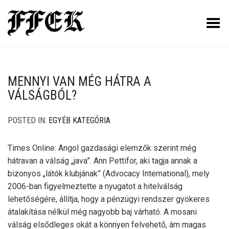
Toggle Menu
MENNYI VAN MÉG HÁTRA A
VÁLSÁGBÓL?
POSTED IN:
EGYÉB KATEGÓRIA
Times Online: Angol gazdasági elemzők szerint még
hátravan a válság „java”. Ann Pettifor, aki tagja annak a
bizonyos „látók klubjának” (Advocacy International), mely
2006-ban figyelmeztette a nyugatot a hitelválság
lehetőségére, állítja, hogy a pénzügyi rendszer gyökeres
átalakítása nélkül még nagyobb baj várható. A mosani
válság elsődleges okát a könnyen felvehető, ám magas