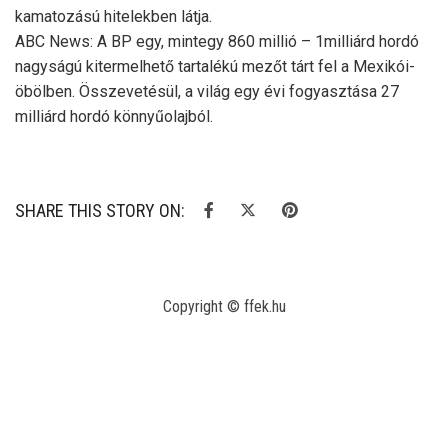
kamatozású hitelekben látja.
ABC News: A BP egy, mintegy 860 millió – 1milliárd hordó
nagyságú kitermelhető tartalékú mezőt tárt fel a Mexikói-
öbölben. Összevetésül, a világ egy évi fogyasztása 27
milliárd hordó könnyűolajból.
SHARE THIS STORY ON:
Copyright © ffek.hu