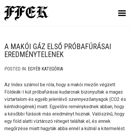
Toggle Menu
A MAKÓI GÁZ ELSŐ PRÓBAFÚRÁSAI
EREDMÉNYTELENEK
POSTED IN:
EGYÉB KATEGÓRIA
Az Index számol be róla, hogy a makói mezőn végzett
Földeák-I kút próbafúrásai kudarcnak bizonyultak a magas
víztartalom és egyéb jelenlévő szennyezőanyagok (CO2 és
kénhidrogének) miatt. Egyelőre reménykednek abban, hogy
a későbbi fúrások más eredményt hoznak. Valószínű, hogy
egy föld alatti víztározó réteget találtak el, és ennek
megőrzése miatt hagyták abba ennél a kútnál a kitermelést.