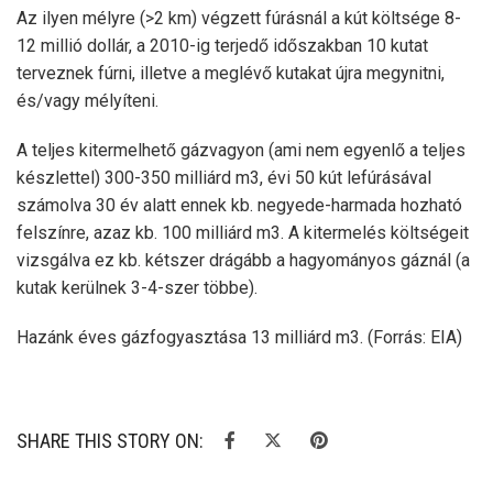
Az ilyen mélyre (>2 km) végzett fúrásnál a kút költsége 8-
12 millió dollár, a 2010-ig terjedő időszakban 10 kutat
terveznek fúrni, illetve a meglévő kutakat újra megynitni,
és/vagy mélyíteni.
A teljes kitermelhető gázvagyon (ami nem egyenlő a teljes
készlettel) 300-350 milliárd m3, évi 50 kút lefúrásával
számolva 30 év alatt ennek kb. negyede-harmada hozható
felszínre, azaz kb. 100 milliárd m3. A kitermelés költségeit
vizsgálva ez kb. kétszer drágább a hagyományos gáznál (a
kutak kerülnek 3-4-szer többe).
Hazánk éves gázfogyasztása 13 milliárd m3. (Forrás: EIA)
SHARE THIS STORY ON: