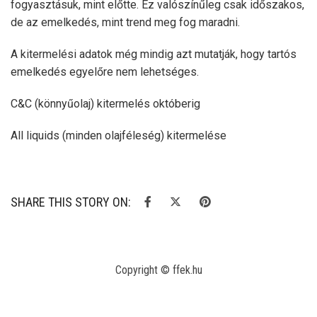
fogyasztásuk, mint előtte. Ez valószínűleg csak időszakos,
de az emelkedés, mint trend meg fog maradni.
A kitermelési adatok még mindig azt mutatják, hogy tartós
emelkedés egyelőre nem lehetséges.
C&C (könnyűolaj) kitermelés októberig
All liquids (minden olajféleség) kitermelése
SHARE THIS STORY ON:
Copyright © ffek.hu