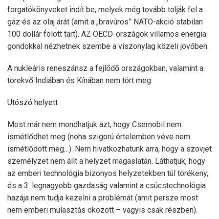
forgatókönyveket indít be, melyek még tovább tolják fel a
gáz és az olaj árát (amit a „bravúros” NATO-akció stabilan
100 dollár fölött tart). AZ OECD-országok villamos energia
gondokkal nézhetnek szembe a viszonylag közeli jövőben.
A nukleáris reneszánsz a fejlődő országokban, valamint a
törekvő Indiában és Kínában nem tört meg.
Utószó helyett
Most már nem mondhatjuk azt, hogy Csernobil nem
ismétlődhet meg (noha szigorú értelemben véve nem
ismétlődött meg…). Nem hivatkozhatunk arra, hogy a szovjet
személyzet nem állt a helyzet magaslatán. Láthatjuk, hogy
az emberi technológia bizonyos helyzetekben túl törékeny,
és a 3. legnagyobb gazdaság valamint a csúcstechnológia
hazája nem tudja kezelni a problémát (amit persze most
nem emberi mulasztás okozott – vagyis csak részben).