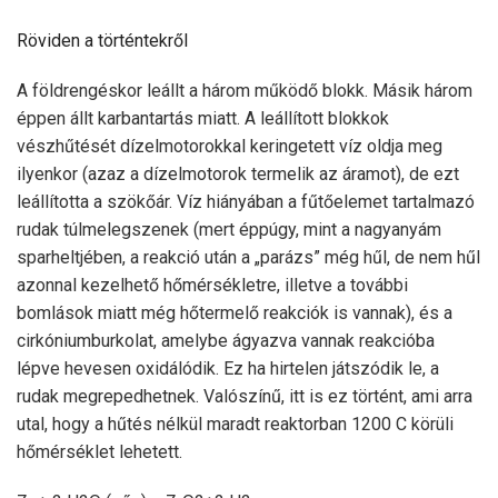
Röviden a történtekről
A földrengéskor leállt a három működő blokk. Másik három
éppen állt karbantartás miatt. A leállított blokkok
vészhűtését dízelmotorokkal keringetett víz oldja meg
ilyenkor (azaz a dízelmotorok termelik az áramot), de ezt
leállította a szökőár. Víz hiányában a fűtőelemet tartalmazó
rudak túlmelegszenek (mert éppúgy, mint a nagyanyám
sparheltjében, a reakció után a „parázs” még hűl, de nem hűl
azonnal kezelhető hőmérsékletre, illetve a további
bomlások miatt még hőtermelő reakciók is vannak), és a
cirkóniumburkolat, amelybe ágyazva vannak reakcióba
lépve hevesen oxidálódik. Ez ha hirtelen játszódik le, a
rudak megrepedhetnek. Valószínű, itt is ez történt, ami arra
utal, hogy a hűtés nélkül maradt reaktorban 1200 C körüli
hőmérséklet lehetett.