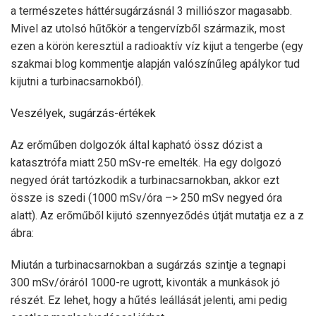
a természetes háttérsugárzásnál 3 milliószor magasabb.
Mivel az utolsó hűtőkör a tengervízből származik, most
ezen a körön keresztül a radioaktív víz kijut a tengerbe (egy
szakmai blog kommentje alapján valószínűleg apálykor tud
kijutni a turbinacsarnokból).
Veszélyek, sugárzás-értékek
Az erőműben dolgozók által kapható össz dózist a
katasztrófa miatt 250 mSv-re emelték. Ha egy dolgozó
negyed órát tartózkodik a turbinacsarnokban, akkor ezt
össze is szedi (1000 mSv/óra –> 250 mSv negyed óra
alatt). Az erőműből kijutó szennyeződés útját mutatja ez a z
ábra:
Miután a turbinacsarnokban a sugárzás szintje a tegnapi
300 mSv/óráról 1000-re ugrott, kivonták a munkások jó
részét. Ez lehet, hogy a hűtés leállását jelenti, ami pedig