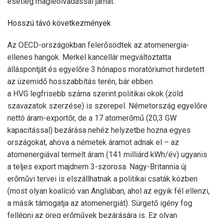
esetleg magleolvadással járhat.
Hosszú távó következmények
Az OECD-országokban felerősödtek az atomenergia-
ellenes hangok. Merkel kancellár megváltoztatta
álláspontját és egyelőre 3 hónapos moratóriumot hirdetett
az üzemidő hosszabbítás terén, bár ebben
a HVG legfrisebb száma szerint politikai okok (zöld
szavazatok szerzése) is szerepel. Németország egyelőre
nettó áram-exportőr, de a 17 atomerőmű (20,3 GW
kapacitással) bezárása nehéz helyzetbe hozna egyes
országokat, ahova a németek áramot adnak el – az
atomenergiával termelt áram (141 milliárd kWh/év) ugyanis
a teljes export majdnem 3-szorosa. Nagy-Britannia új
erőművi tervei is elszállhatnak a politikai csaták közben
(most olyan koalíció van Angliában, ahol az egyik fél ellenzi,
a másik támogatja az atomenergiát). Sürgető igény fog
fellépni az öreg erőművek bezárására is. Ez olyan