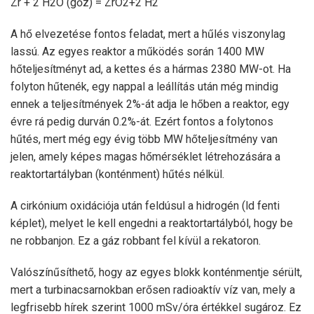
Zr + 2 H2O (gőz) = ZrO2+2 H2
A hő elvezetése fontos feladat, mert a hűlés viszonylag
lassú. Az egyes reaktor a működés során 1400 MW
hőteljesítményt ad, a kettes és a hármas 2380 MW-ot. Ha
folyton hűtenék, egy nappal a leállítás után még mindig
ennek a teljesítmények 2%-át adja le hőben a reaktor, egy
évre rá pedig durván 0.2%-át. Ezért fontos a folytonos
hűtés, mert még egy évig több MW hőteljesítmény van
jelen, amely képes magas hőmérséklet létrehozására a
reaktortartályban (konténment) hűtés nélkül.
A cirkónium oxidációja után feldúsul a hidrogén (ld fenti
képlet), melyet le kell engedni a reaktortartályból, hogy be
ne robbanjon. Ez a gáz robbant fel kívül a rekatoron.
Valószínűsíthető, hogy az egyes blokk konténmentje sérült,
mert a turbinacsarnokban erősen radioaktív víz van, mely a
legfrisebb hírek szerint 1000 mSv/óra értékkel sugároz. Ez